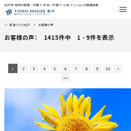
松戸市・柏市の新築一戸建て・中古一戸建て・土地・マンションの情報検索
東宝ハウス松戸
お客様の声
お客様の声：
1415
件中 1 - 9件を表示
1
2
3
4
5
6
7
8
9
10
>
>>